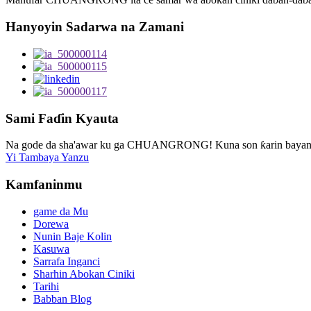
Hanyoyin Sadarwa na Zamani
Sami Faɗin Kyauta
Na gode da sha'awar ku ga CHUANGRONG! Kuna son ƙarin bayani, 
Yi Tambaya Yanzu
Kamfaninmu
game da Mu
Dorewa
Nunin Baje Kolin
Kasuwa
Sarrafa Inganci
Sharhin Abokan Ciniki
Tarihi
Babban Blog