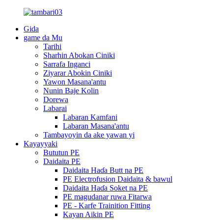
Gida
game da Mu
Tarihi
Sharhin Abokan Ciniki
Sarrafa Inganci
Ziyarar Abokin Ciniki
Yawon Masana'antu
Nunin Baje Kolin
Dorewa
Labarai
Labaran Kamfani
Labaran Masana'antu
Tambayoyin da ake yawan yi
Kayayyaki
Bututun PE
Daidaita PE
Daidaita Haɗa Butt na PE
PE Electrofusion Daidaita & bawul
Daidaita Haɗa Soket na PE
PE magudanar ruwa Fitarwa
PE - Karfe Trainition Fitting
Kayan Aikin PE