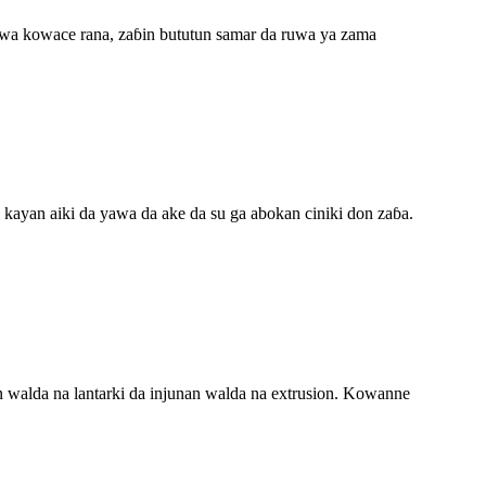
uwa kowace rana, zaɓin bututun samar da ruwa ya zama
an aiki da yawa da ake da su ga abokan ciniki don zaɓa.
an walda na lantarki da injunan walda na extrusion. Kowanne