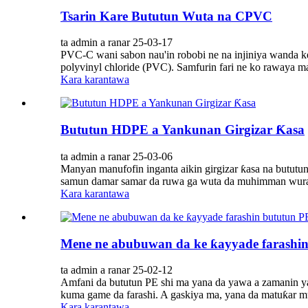
Tsarin Kare Bututun Wuta na CPVC
ta admin a ranar 25-03-17
PVC-C wani sabon nau'in robobi ne na injiniya wanda ke 
polyvinyl chloride (PVC). Samfurin fari ne ko rawaya mai
Kara karantawa
Bututun HDPE a Yankunan Girgizar Ƙasa
ta admin a ranar 25-03-06
Manyan manufofin inganta aikin girgizar ƙasa na bututun
samun damar samar da ruwa ga wuta da muhimman wurar
Kara karantawa
Mene ne abubuwan da ke ƙayyade farashi
ta admin a ranar 25-02-12
Amfani da bututun PE shi ma yana da yawa a zamanin ya
kuma game da farashi. A gaskiya ma, yana da matuƙar m
Kara karantawa