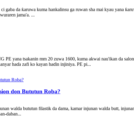
e ci gaba da ƙaruwa kuma hankalinsu ga ruwan sha mai kyau yana ƙar
uraren jama'a. ...
yana tsakanin mm 20 zuwa 1600, kuma akwai nau'ikan da salon kay
yar haɗa zafi ko kayan haɗin injiniya. PE pi...
usion don Bututun Roba?
njunan walda bututun filastik da dama, kamar injunan walda butt, injun
an-daban...