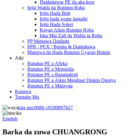
Daidaitawar PE da aka ƙera
Injin Walda da Bututun Roba
Injin Haɗa Butt
Injin haɗa wutar lantarki
Injin Haɗa Soket
Kayan Aikin Bututun Roba
Iska Mai Zafi da Walda ta Roba
PP Matsawa Daidaita
PPR / PEX / Bututu & Daidaitawa
Matsewa da Haɗa Bututun Gyaran Bututu
Aiki
Bututun PE a Afirka
Bututun PE a Mongolia
Bututun PE a Bangladesh
Bututun PE a Aikin Majalisar Dinkin Duniya
Bututun PE a Malaysia
Kasuwa
Tuntube Mu
kira mu:
0086-18180897627
English
Barka da zuwa CHUANGRONG