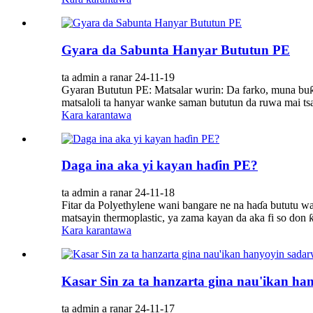
Gyara da Sabunta Hanyar Bututun PE
ta admin a ranar 24-11-19
Gyaran Bututun PE: Matsalar wurin: Da farko, muna buƙa
matsaloli ta hanyar wanke saman bututun da ruwa mai ts
Kara karantawa
Daga ina aka yi kayan haɗin PE?
ta admin a ranar 24-11-18
Fitar da Polyethylene wani bangare ne na haɗa bututu wa
matsayin thermoplastic, ya zama kayan da aka fi so don 
Kara karantawa
Kasar Sin za ta hanzarta gina nau'ikan h
ta admin a ranar 24-11-17