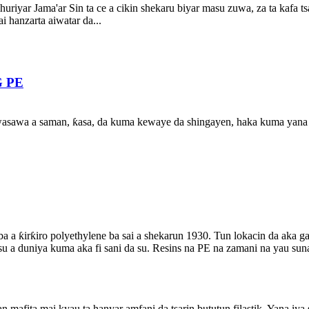
riyar Jama'ar Sin ta ce a cikin shekaru biyar masu zuwa, za ta kafa ts
i hanzarta aiwatar da...
G PE
asawa a saman, ƙasa, da kuma kewaye da shingayen, haka kuma yana yin
a a ƙirƙiro polyethylene ba sai a shekarun 1930. Tun lokacin da aka ga
su a duniya kuma aka fi sani da su. Resins na PE na zamani na yau suna
ita mai kyau ta hanyar amfani da tsarin bututun filastik. Yana iya