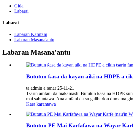
Gida
Labarai
Labarai
Labaran Kamfani
Labaran Masana'antu
Labaran Masana'antu
Bututun ƙasa da kayan aiki na HDPE a ciki
ta admin a ranar 25-11-21
Tsarin amfani da makamashi Bututun ƙasa na HDPE sune 
mai sabuntawa. Ana amfani da su galibi don dumama gin
Kara karantawa
Bututun PE Mai Ƙarfafawa na Wayar Kar