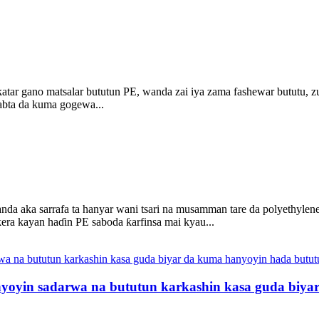
tar gano matsalar bututun PE, wanda zai iya zama fashewar bututu, z
abta da kuma gogewa...
nda aka sarrafa ta hanyar wani tsari na musamman tare da polyethylen
ƙera kayan haɗin PE saboda ƙarfinsa mai kyau...
anyoyin sadarwa na bututun karkashin kasa guda biy