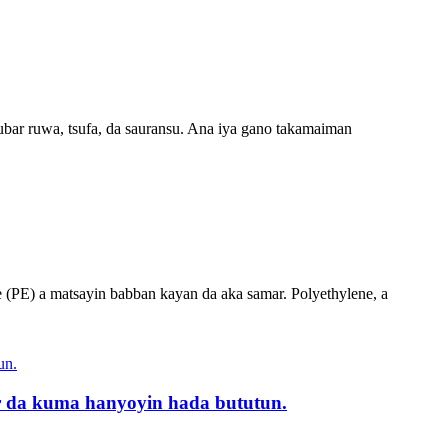
ubar ruwa, tsufa, da sauransu. Ana iya gano takamaiman
e (PE) a matsayin babban kayan da aka samar. Polyethylene, a
ar da kuma hanyoyin hada bututun.