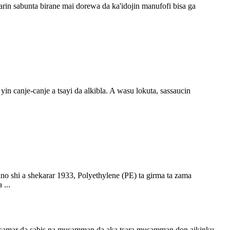
arin sabunta birane mai dorewa da ka'idojin manufofi bisa ga
 canje-canje a tsayi da alkibla. A wasu lokuta, sassaucin
no shi a shekarar 1933, Polyethylene (PE) ta girma ta zama
 ...
 samar da sabis na musamman da aka tsara musamman don aikinku.