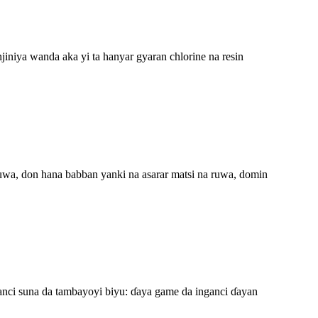
jiniya wanda aka yi ta hanyar gyaran chlorine na resin
ruwa, don hana babban yanki na asarar matsi na ruwa, domin
nci suna da tambayoyi biyu: ɗaya game da inganci ɗayan