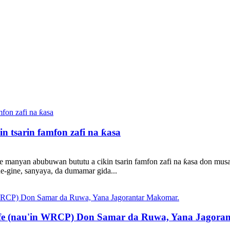
n tsarin famfon zafi na ƙasa
manyan abubuwan bututu a cikin tsarin famfon zafi na ƙasa don musa
e-gine, sanyaya, da dumamar gida...
fe (nau'in WRCP) Don Samar da Ruwa, Yana Jagora