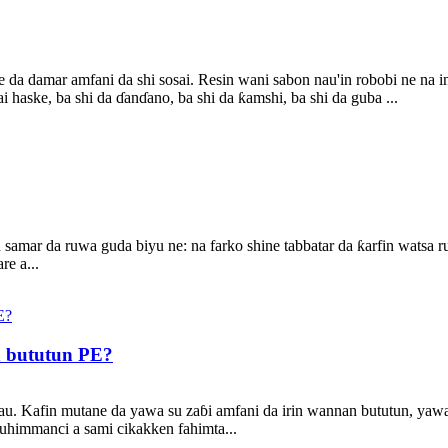
da damar amfani da shi sosai. Resin wani sabon nau'in robobi ne na in
 haske, ba shi da ɗanɗano, ba shi da ƙamshi, ba shi da guba ...
 samar da ruwa guda biyu ne: na farko shine tabbatar da ƙarfin watsa 
e a...
n bututun PE?
u. Kafin mutane da yawa su zaɓi amfani da irin wannan bututun, yawa
uhimmanci a sami cikakken fahimta...