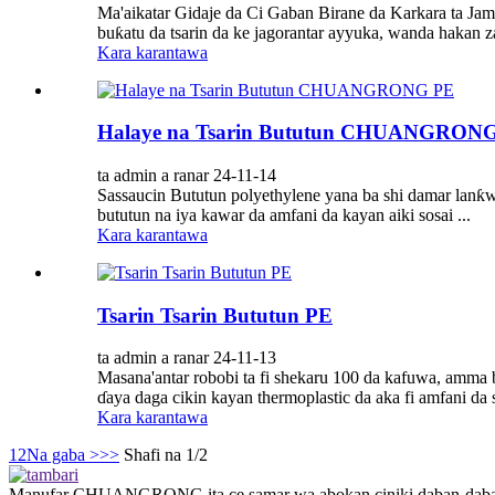
Ma'aikatar Gidaje da Ci Gaban Birane da Karkara ta Jamhu
buƙatu da tsarin da ke jagorantar ayyuka, wanda hakan za
Kara karantawa
Halaye na Tsarin Bututun CHUANGRON
ta admin a ranar 24-11-14
Sassaucin Bututun polyethylene yana ba shi damar lanƙw
bututun na iya kawar da amfani da kayan aiki sosai ...
Kara karantawa
Tsarin Tsarin Bututun PE
ta admin a ranar 24-11-13
Masana'antar robobi ta fi shekaru 100 da kafuwa, amma b
ɗaya daga cikin kayan thermoplastic da aka fi amfani da 
Kara karantawa
1
2
Na gaba >
>>
Shafi na 1/2
Manufar CHUANGRONG ita ce samar wa abokan ciniki daban-daban maf