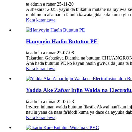
ta admin a ranar 25-11-20
A shekarar 2025, yayin da buƙatun mutane na rayuwa k
muhimmin al'amari a fannin ƙawata gidaje da kuma gina w
Kara karantawa
Hanyoyin Haɗin Bututun PE
ta admin a ranar 25-07-08
Takardun Gabaɗaya Diamita na bututun CHUANGRONG PE 
Ana haɗa bututun PE ko kayan haɗin gwiwa da juna ta han
Kara karantawa
Yadda Ake Zaɓar Injin Walda na Electrof
ta admin a ranar 25-06-23
Ire-iren injunan walda bututun filastik Akwai nau'ikan i
nau'in yana da nasa fa'idodi kuma ya dace da ayyuka dab
Kara karantawa